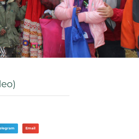
deo)
elegram
Email