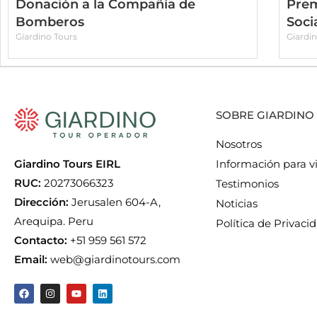
Donación a la Compañía de
Prem
Bomberos
Soci
Giardino Tours
Giardi
SOBRE GIARDINO
Nosotros
Giardino Tours EIRL
Información para vi
RUC:
20273066323
Testimonios
Dirección:
Jerusalen 604-A,
Noticias
Arequipa. Peru
Política de Privaci
Contacto:
+51 959 561 572
Email:
web@giardinotours.com