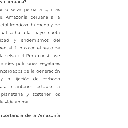
lva peruana?
omo selva peruana o, más
te, Amazonía peruana a la
getal frondosa, húmeda y de
 cual se halla la mayor cuota
rsidad y endemismos del
ntal. Junto con el resto de
la selva del Perú constituye
randes pulmones vegetales
encargados de la generación
y la fijación de carbono
para mantener estable la
planetaria y sostener los
a vida animal.
importancia de la Amazonía