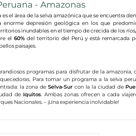
 Peruana - Amazonas
 es el área de la selva amazónica que se encuentra dent
a enorme depresión geológica en los que predomina
rritorios inundables en el tiempo de crecida de los ríos,
bre el
60%
del territorio del Perú y está remarcada 
bellos paisajes.
grandiosos programas para disfrutar de la amazonia,
riquecedoras. Para tomar un programa a la selva pe
entrada: la zona de
Selva-Sur
con la la ciudad de
Pue
iudad de
Iquitos
. Ambas zonas ofrecen a cada viajero
ques Nacionales. – ¡Una experiencia inolvidable!