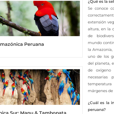
¿Qué es la se
Se conoce c
correctamen
extensión ve
altura, en la
de biodive
mundo contine
 Amazónica Peruana
la Amazonía, 
uno de los g
del planeta, 
de oxígeno 
necesarias 
temperatura 
márgenes de l
¿Cuál es la 
peruana?
nica Sur: Manu & Tambopata