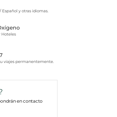
/ Español y otras idiomas.
 Oxígeno
y Hoteles
7
u viajes permanentemente.
?
 pondrán en contacto