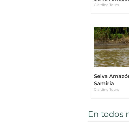
Giardino Tours
Selva Amazón
Samiria
Giardino Tours
En todos 