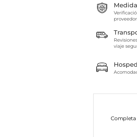
Medidas
Verificaci
proveedor
Transp
Revisiones
viaje segu
Hosped
Acomodaci
Completa e