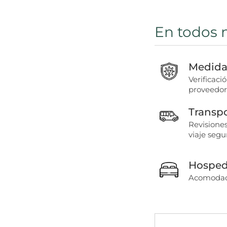
En todos 
Medidas
Verificaci
proveedor
Transp
Revisiones
viaje segu
Hosped
Acomodaci