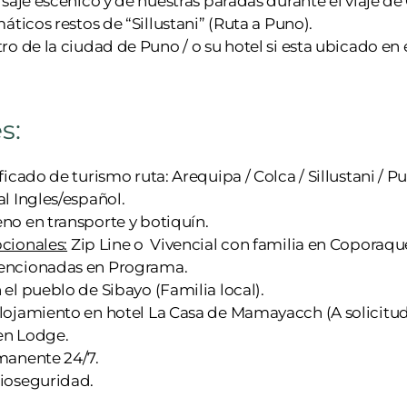
isaje escénico y de nuestras paradas durante el viaje de
máticos restos de “Sillustani” (Ruta a Puno).
ro de la ciudad de Puno / o su hotel si esta ubicado en 
s:
ficado de turismo ruta: Arequipa / Colca / Sillustani / P
l Ingles/español.
no en transporte y botiquín.
cionales:
Zip Line o Vivencial con familia en Coporaqu
encionadas en Programa.
el pueblo de Sibayo (Familia local).
lojamiento en hotel La Casa de Mamayacch (A solicitud 
en Lodge.
manente 24/7.
ioseguridad.