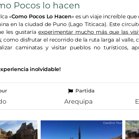
mo Pocos lo hacen
lca «
Como Pocos Lo Hacen
» es un viaje increíble qu
ina en la ciudad de Puno (Lago Titicaca). Este circuit
ue les gustaría
experimentar mucho más que las visit
s; como disfrutar el recorrido de la ruta larga al valle
alizar caminatas y visitar pueblos no turísticos, a
xperiencia inolvidable!
our
Partida
do
Arequipa
E