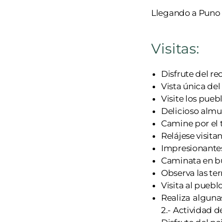
Llegando a Puno 
Visitas:
Disfrute del r
Vista única del
Visite los puebl
Delicioso almu
Camine por el 
Relájese visita
Impresionantes
Caminata en bu
Observa las ter
Visita al puebl
Realiza alguna
2.- Actividad d