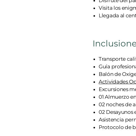
Disfrute del pa
Visita los enig
Llegada al cent
Inclusione
Transporte cali
Guía profesiona
Balón de Oxige
Actividades Op
Excursiones m
01 Almuerzo en 
02 noches de a
02 Desayunos 
Asistencia per
Protocolo de b