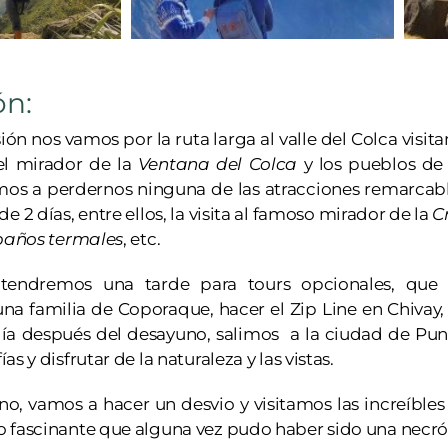
ón:
ión nos vamos por la ruta larga al valle del Colca visita
el mirador de la
Ventana del Colca
y los pueblos de
os a perdernos ninguna de las atracciones remarcable
de 2 días, entre ellos, la visita al famoso mirador de la
Cr
baños termales
, etc.
 tendremos una tarde para tours opcionales, que
na familia de Coporaque, hacer el Zip Line en Chivay, o
 día después del desayuno, salimos a la ciudad de Pun
as y disfrutar de la naturaleza y las vistas.
o, vamos a hacer un desvio y visitamos las increíbles 
o fascinante que alguna vez pudo haber sido una necróp