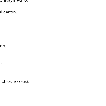
 Chivay a Puno.
el centro.
uno.
e.
otros hoteles).