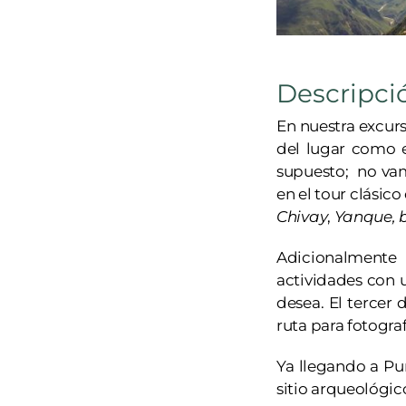
Descripci
En nuestra excurs
del lugar como 
supuesto; no vam
en el tour clásico 
Chivay
,
Yanque, 
Adicionalmente
actividades con u
desea. El tercer
ruta para fotografí
Ya llegando a Pun
sitio arqueológic