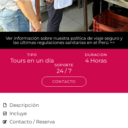
Ver información sobre nuestra política de viaje seguro y
las últimas regulaciones sanitarias en el Perú >>
TIPO
DURACION
Tours en un día
4 Horas
SOPORTE
24 / 7
CONTACTO
Descripción
Incluye
Contacto / Reserva