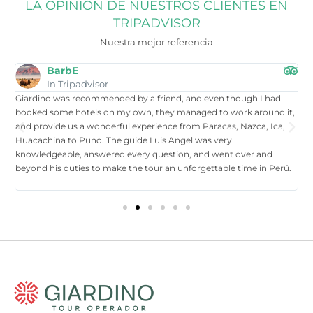
LA OPINIÓN DE NUESTROS CLIENTES EN
TRIPADVISOR
Nuestra mejor referencia
BarbE
In Tripadvisor
Giardino was recommended by a friend, and even though I had
W
booked some hotels on my own, they managed to work around it,
t
and provide us a wonderful experience from Paracas, Nazca, Ica,
T
Huacachina to Puno. The guide Luis Angel was very
a
knowledgeable, answered every question, and went over and
i
beyond his duties to make the tour an unforgettable time in Perú.
p
tr