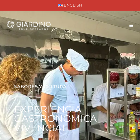
ENGLISH
SABORES Y CULTURA
EXPERIENCIA
GASTRONÓMICA
VIVENCIAL