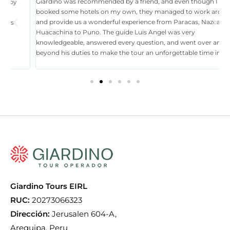
Giardino was recommended by a friend, and even though I had
W
booked some hotels on my own, they managed to work around it,
t
and provide us a wonderful experience from Paracas, Nazca, Ica,
T
Huacachina to Puno. The guide Luis Angel was very
a
knowledgeable, answered every question, and went over and
i
beyond his duties to make the tour an unforgettable time in Perú.
p
tr
Giardino Tours EIRL
RUC:
20273066323
Dirección:
Jerusalen 604-A,
Arequipa. Peru