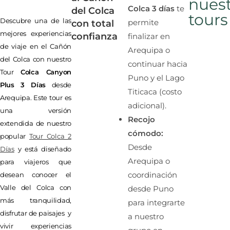
nues
Colca 3 días
te
del Colca
tours
Descubre una de las
permite
con total
mejores experiencias
confianza
finalizar en
de viaje en el Cañón
Arequipa o
del Colca con nuestro
continuar hacia
Tour
Colca Canyon
Puno y el Lago
Plus 3 Días
desde
Titicaca (costo
Arequipa. Este tour es
adicional).
una versión
Recojo
extendida de nuestro
cómodo:
popular
Tour Colca 2
Desde
Días
y está diseñado
Arequipa o
para viajeros que
coordinación
desean conocer el
Valle del Colca con
desde Puno
más tranquilidad,
para integrarte
disfrutar de paisajes y
a nuestro
vivir experiencias