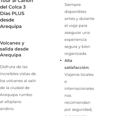
Tour al Cañón
Siempre
del Colca 3
disponibles
Días PLUS
antes y durante
desde
el viaje para
Arequipa
asegurar una
experiencia
Volcanes y
segura y bien
salida desde
organizada.
Arequipa
Alta
Disfruta de las
satisfacción:
increíbles vistas de
Viajeros locales
los volcanes al salir
e
de la ciudad de
internacionales
Arequipa rumbo
nos
al altiplano
recomiendan
andino.
por seguridad,