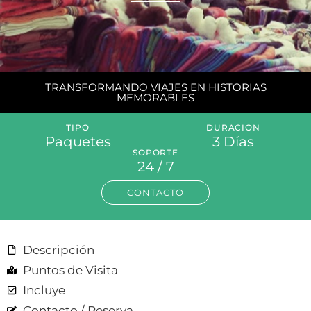
TRANSFORMANDO VIAJES EN HISTORIAS
MEMORABLES
TIPO
DURACION
Paquetes
3 Días
SOPORTE
24 / 7
CONTACTO
Descripción
Puntos de Visita
Incluye
Contacto / Reserva