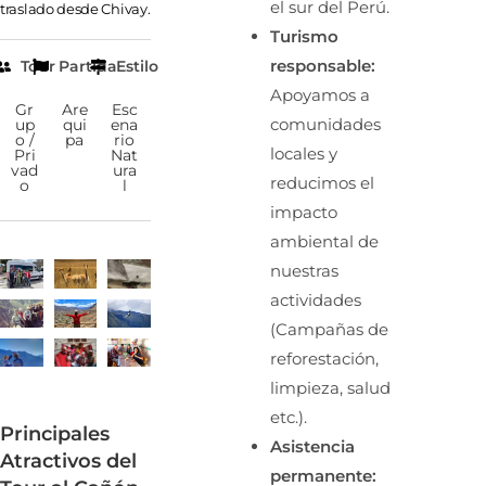
el sur del Perú.
traslado desde Chivay.
Turismo
responsable:
Tour
Partida
Estilo
Apoyamos a
Gr
Are
Esc
comunidades
up
qui
ena
o /
pa
rio
locales y
Pri
Nat
vad
ura
reducimos el
o
l
impacto
ambiental de
nuestras
actividades
(Campañas de
reforestación,
limpieza, salud
etc.).
Principales
Asistencia
Atractivos del
permanente: