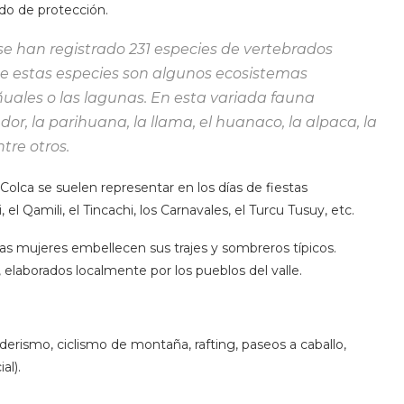
do de protección.
se han registrado 231 especies de vertebrados
e estas especies son algunos ecosistemas
ñuales o las lagunas. En esta variada fauna
dor, la parihuana, la llama, el huanaco, la alpaca, la
ntre otros.
 Colca se suelen representar en los días de fiestas
l Qamili, el Tincachi, los Carnavales, el Turcu Tusuy, etc.
las mujeres embellecen sus trajes y sombreros típicos.
, elaborados localmente por los pueblos del valle.
derismo, ciclismo de montaña, rafting, paseos a caballo,
al).