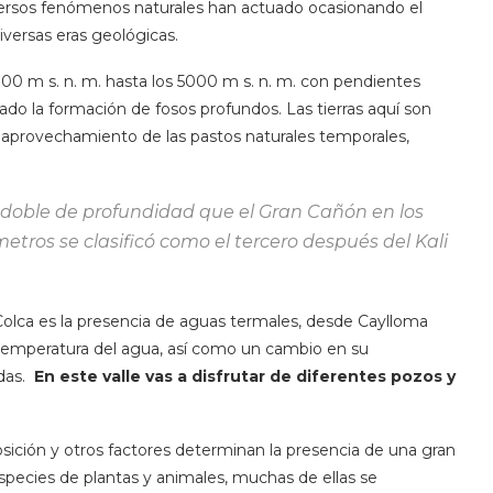
 diversos fenómenos naturales han actuado ocasionando el
diversas eras geológicas.
0 m s. n. m. hasta los 5000 m s. n. m. con pendientes
ado la formación de fosos profundos. Las tierras aquí son
l aprovechamiento de las pastos naturales temporales,
l doble de profundidad que el Gran Cañón en los
ros se clasificó como el tercero después del Kali
l Colca es la presencia de aguas termales, desde Caylloma
 temperatura del agua, así como un cambio en su
das.
En este valle vas a disfrutar de diferentes pozos y
exposición y otros factores determinan la presencia de una gran
species de plantas y animales, muchas de ellas se