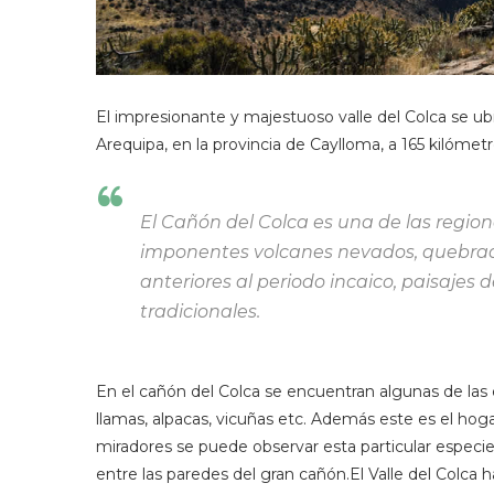
El impresionante y majestuoso valle del Colca se u
Arequipa, en la provincia de Caylloma, a 165 kilómet
El Cañón del Colca es una de las region
imponentes volcanes nevados, quebrada
anteriores al periodo incaico, paisajes
tradicionales.
En el cañón del Colca se encuentran algunas de las e
llamas, alpacas, vicuñas etc. Además este es el hog
miradores se puede observar esta particular especi
entre las paredes del gran cañón.El Valle del Colca