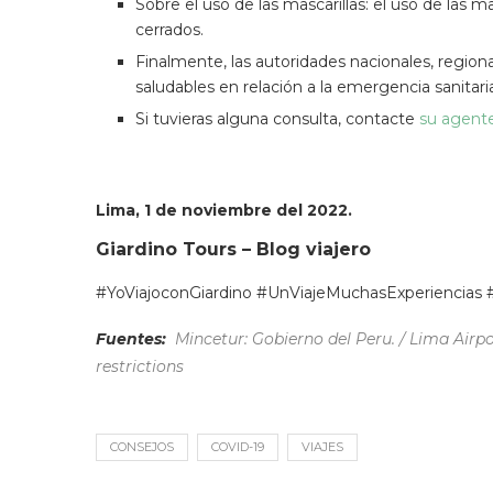
Sobre el uso de las mascarillas: el uso de las m
cerrados.
Finalmente, las autoridades nacionales, region
saludables en relación a la emergencia sanitar
Si tuvieras alguna consulta, contacte
su agente
Lima, 1 de noviembre del 2022.
Giardino Tours – Blog viajero
#YoViajoconGiardino #UnViajeMuchasExperiencias 
Fuentes:
Mincetur: Gobierno del Peru. / Lima Air
restrictions
CONSEJOS
COVID-19
VIAJES