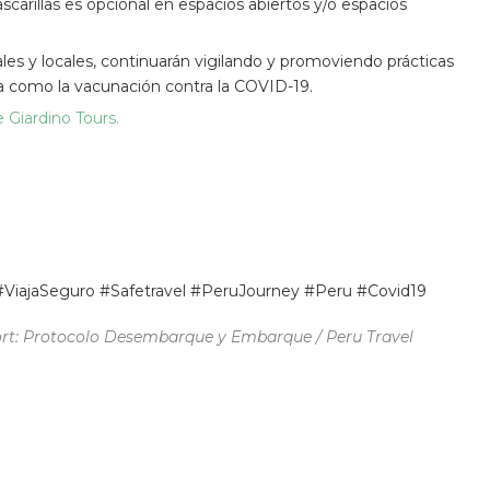
ascarillas es opcional en espacios abiertos y/o espacios
ales y locales, continuarán vigilando y promoviendo prácticas
ia como la vacunación contra la COVID-19.
 Giardino Tours.
#ViajaSeguro #Safetravel #PeruJourney #Peru #Covid19
port: Protocolo Desembarque y Embarque / Peru Travel